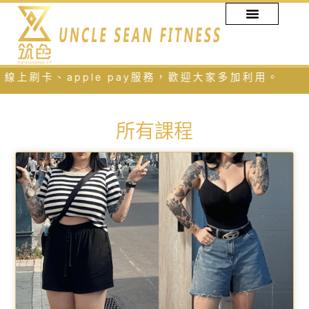
跳
至
主
要
內
apple pay服務，歡迎大家多加利用。
容
所有課程