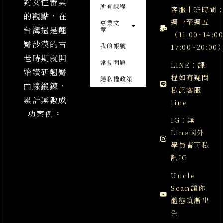
對女性審美
所有課程
客服上班時間
的觀點，在
週一至週五
專業文
台灣還是翹
章
（11:00~14:0
臀沙漠的古
我的帳號
17:00~20:00
老時期就開
常見問題
LINE：課
始鑽研翹臀
程如有疑問
隱私權政策
曲線鍛鍊，
私訊客服
累計無數成
line
功案例。
IG：無
Line國外
學員者可私
訊IG
Uncle
Sean讓你
體態筑漸出
色