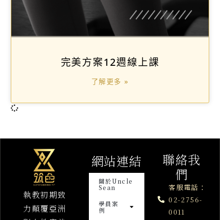
完美方案12週線上課
了解更多 »
聯絡我
網站連結
們
關於Uncle
客服電話：
Sean
執教初期致
02-2756-
學員案
力顛覆亞洲
例
0011