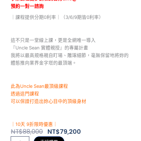
預約一對一諮詢
｜課程提供分期0利率｜（3/6/9期皆0利率）
這不只是一堂線上課，更是全網唯一導入
『Uncle Sean 實體親授』的專屬計畫
我將以最高規格親自盯場、雕琢細節，毫無保留地將妳的
體態推向業界金字塔的最頂端。
此為Uncle Sean最頂級課程
透過這門課程
可以保證打造出妳心目中的頂級身材
｜10天 9折限時優惠｜
原
目
NT$
88,000
NT$
79,200
始
前
保