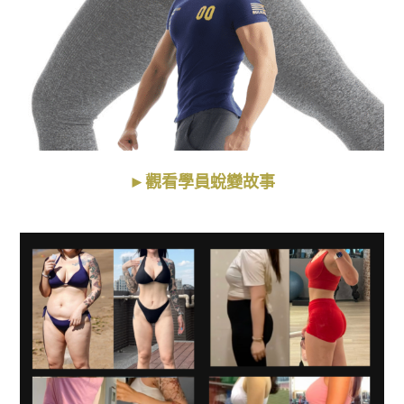
►觀看學員蛻變故事