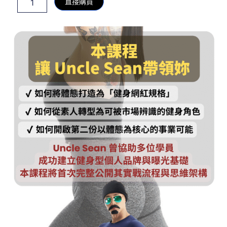
直接購買
價
價
證
格：
格：
成
NT$88,000。
NT$79,200。
為
健
身
網
紅
研
習
課
數
量