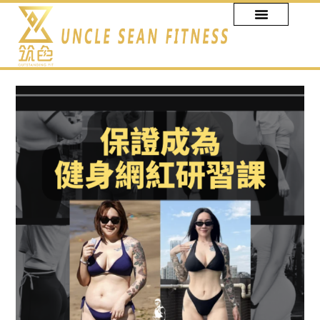
跳
至
主
要
內
容