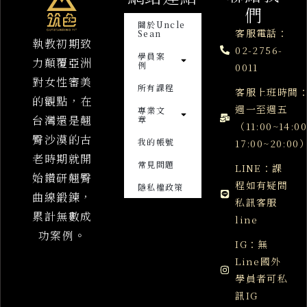
們
關於Uncle
客服電話：
Sean
執教初期致
02-2756-
學員案
力顛覆亞洲
例
0011
對女性審美
所有課程
客服上班時間
的觀點，在
週一至週五
專業文
台灣還是翹
章
（11:00~14:0
臀沙漠的古
我的帳號
17:00~20:00
老時期就開
常見問題
LINE：課
始鑽研翹臀
程如有疑問
隱私權政策
曲線鍛鍊，
私訊客服
累計無數成
line
功案例。
IG：無
Line國外
學員者可私
訊IG