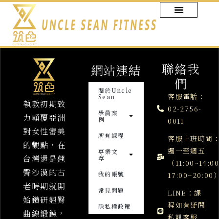
跳
至
主
要
內
聯絡我
容
網站連結
們
關於Uncle
客服電話：
Sean
執教初期致
02-2756-
學員案
力顛覆亞洲
例
0011
對女性審美
所有課程
客服上班時間
的觀點，在
週一至週五
專業文
台灣還是翹
章
（11:00~14:0
臀沙漠的古
我的帳號
17:00~20:00
老時期就開
常見問題
LINE：課
始鑽研翹臀
程如有疑問
隱私權政策
曲線鍛鍊，
私訊客服