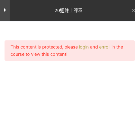
跳
第十三週課表
9
至
20週線上課程
主
要
第十四週課表
9
內
首页
All Courses
容
This content is protected, please
login
and
enroll
in the
第十五週課表
9
course to view this content!
聯絡我
網站連結
們
關於Uncle
第十六週課表
9
客服電話：
Sean
執教初期致
02-2756-
學員案
力顛覆亞洲
例
0011
第十七週課表
9
對女性審美
所有課程
客服上班時間
的觀點，在
週一至週五
專業文
台灣還是翹
章
（11:00~14:0
第十八週課表
9
臀沙漠的古
我的帳號
17:00~20:00
老時期就開
常見問題
LINE：課