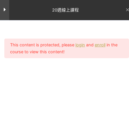
跳
第十三週課表
9
至
20週線上課程
主
要
第十四週課表
9
內
首页
All Courses
容
第十四週課程表
This content is protected, please
login
and
enroll
in the
course to view this content!
聯絡我
網站連結
第十四週飲食建議
們
關於Uncle
客服電話：
第十四週注意事項
Sean
執教初期致
02-2756-
學員案
力顛覆亞洲
例
0011
星期一
對女性審美
所有課程
客服上班時間
的觀點，在
星期二
週一至週五
專業文
台灣還是翹
章
（11:00~14:0
星期三
臀沙漠的古
我的帳號
17:00~20:00
老時期就開
常見問題
LINE：課