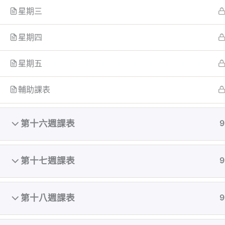
星期三
星期四
星期五
輔助課表
第十六週課表
9
第十七週課表
9
執教初期致力顛覆亞洲對女性審美的觀點，在台
灣還是翹臀沙漠的古老時期就開始鑽研翹臀曲線
第十八週課表
9
鍛鍊，累計無數成功案例。