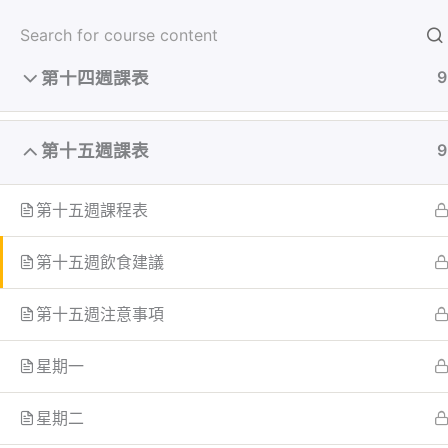
第十三週課表
9
跳
首頁
學員
至
主
第十四週課表
9
要
內
首页
All Courses
容
第十五週課表
9
第十五週課程表
第十五週飲食建議
第十五週注意事項
星期一
星期二