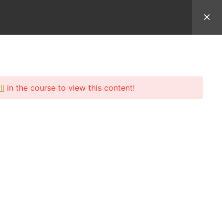
於Uncle Sean
學員登入
ll
in the course to view this content!