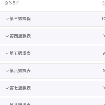
休息日
第三週課程
1
第四週課表
9
第五週課表
9
第六週課表
9
執教初期致力顛覆亞洲對女性審美的觀點，在台
第七週課表
9
灣還是翹臀沙漠的古老時期就開始鑽研翹臀曲線
鍛鍊，累計無數成功案例。