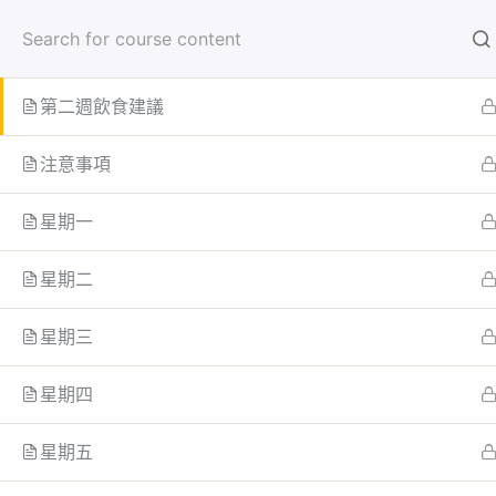
跳
首頁
學員
至
第二週課程表(紅字為本週新學習動作)
主
要
第二週飲食建議
內
首页
All Courses
容
注意事項
星期一
星期二
星期三
星期四
星期五