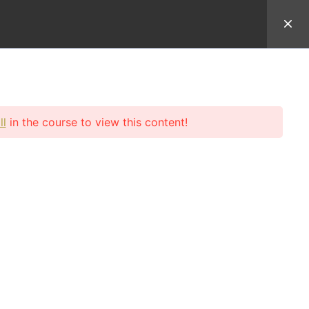
於Uncle Sean
學員登入
ll
in the course to view this content!