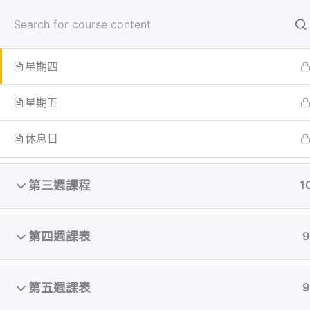
跳
首頁
學員
至
星期三
主
要
星期四
內
首页
All Courses
容
星期五
休息日
第三週課程
1
第四週課表
9
第五週課表
9