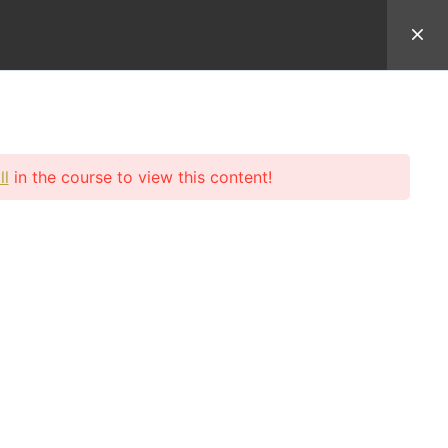
於Uncle Sean
學員登入
ll
in the course to view this content!