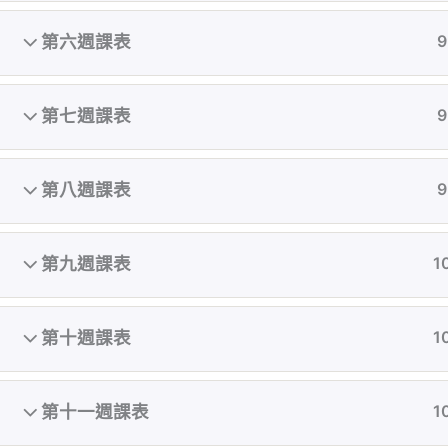
第六週課表
9
第七週課表
9
第八週課表
9
第九週課表
1
第十週課表
1
執教初期致力顛覆亞洲對女性審美的觀點，在台
灣還是翹臀沙漠的古老時期就開始鑽研翹臀曲線
第十一週課表
1
鍛鍊，累計無數成功案例。