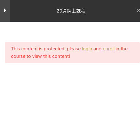
跳
第十三週課表
9
至
20週線上課程
主
要
第十四週課表
9
內
首页
All Courses
容
第十四週課程表
This content is protected, please
login
and
enroll
in the
course to view this content!
聯絡我
網站連結
第十四週飲食建議
們
關於Uncle
客服電話：
第十四週注意事項
Sean
執教初期致
02-2756-
學員案
力顛覆亞洲
例
0011
星期一
對女性審美
所有課程
客服上班時間
的觀點，在
星期二
週一至週五
專業文
台灣還是翹
章
（11:00~14:0
星期三
臀沙漠的古
我的帳號
17:00~20:00
老時期就開
常見問題
LINE：課