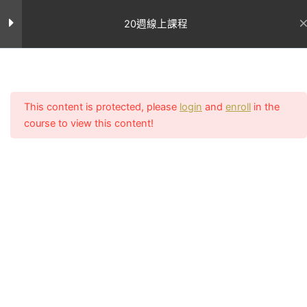
跳
第十三週課表
9
至
20週線上課程
主
要
第十四週課表
9
內
首页
All Courses
容
This content is protected, please
login
and
enroll
in the
第十五週課表
9
course to view this content!
聯絡我
網站連結
們
第十五週課程表
關於Uncle
客服電話：
Sean
執教初期致
02-2756-
第十五週飲食建議
學員案
力顛覆亞洲
例
0011
對女性審美
第十五週注意事項
所有課程
客服上班時間
的觀點，在
週一至週五
專業文
星期一
台灣還是翹
章
（11:00~14:0
臀沙漠的古
我的帳號
17:00~20:00
星期二
老時期就開
常見問題
LINE：課