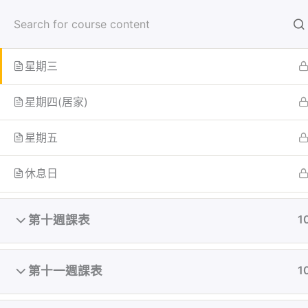
跳
首頁
學員
至
星期二
主
要
星期三
內
首页
All Courses
容
星期四(居家)
星期五
休息日
第十週課表
1
第十一週課表
1