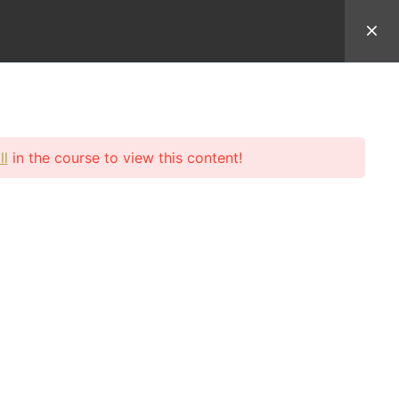
於Uncle Sean
學員登入
ll
in the course to view this content!