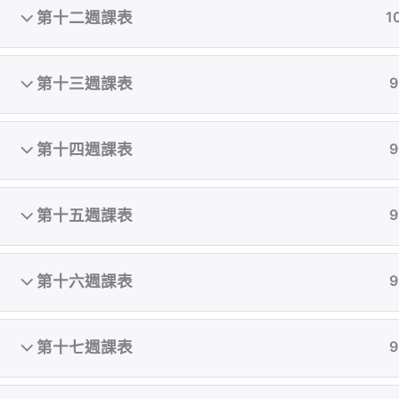
第十二週課表
1
第十三週課表
9
第十四週課表
9
第十五週課表
9
第十六週課表
9
執教初期致力顛覆亞洲對女性審美的觀點，在台
灣還是翹臀沙漠的古老時期就開始鑽研翹臀曲線
第十七週課表
9
鍛鍊，累計無數成功案例。