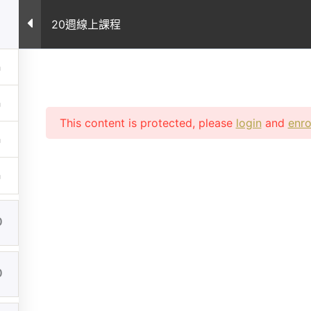
案例
所有課程
課程常見問題
專業文章
關
20週線上課程
This content is protected, please
login
and
enro
0
0