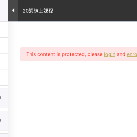
案例
所有課程
課程常見問題
專業文章
關
20週線上課程
This content is protected, please
login
and
enro
0
0