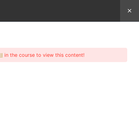
於Uncle Sean
學員登入
ll
in the course to view this content!