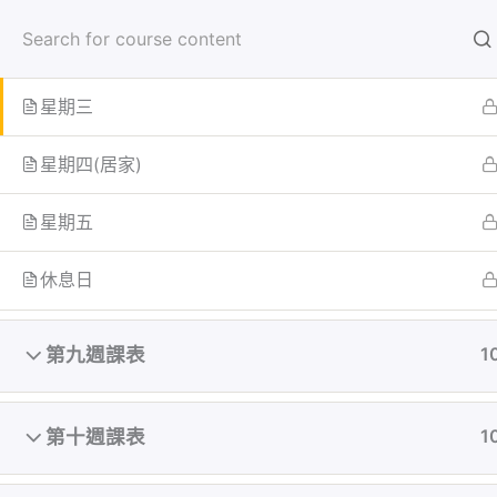
跳
首頁
學員
至
星期二
主
要
星期三
內
首页
All Courses
容
星期四(居家)
星期五
休息日
第九週課表
1
第十週課表
1