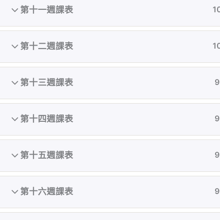
第十一週課表
1
第十二週課表
1
第十三週課表
9
第十四週課表
9
第十五週課表
9
執教初期致力顛覆亞洲對女性審美的觀點，在台
灣還是翹臀沙漠的古老時期就開始鑽研翹臀曲線
第十六週課表
9
鍛鍊，累計無數成功案例。