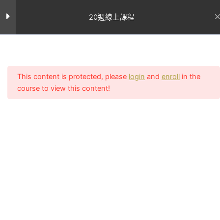
跳
至
20週線上課程
星期二
主
要
星期三
內
首页
All Courses
容
星期四
This content is protected, please
login
and
enroll
in the
course to view this content!
聯絡我
網站連結
星期五
們
關於Uncle
休息日
客服電話：
Sean
執教初期致
02-2756-
學員案
力顛覆亞洲
例
0011
第八週課表
9
對女性審美
所有課程
客服上班時間
的觀點，在
週一至週五
專業文
台灣還是翹
章
第九週課表
10
（11:00~14:0
臀沙漠的古
我的帳號
17:00~20:00
老時期就開
常見問題
LINE：課