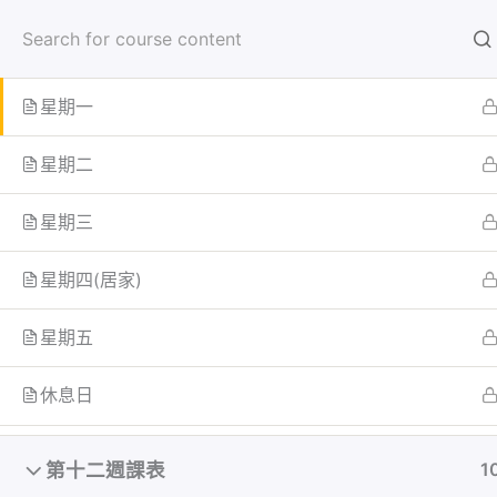
跳
首頁
學員
至
輔助課表
主
要
星期一
內
首页
All Courses
容
星期二
星期三
星期四(居家)
星期五
休息日
第十二週課表
1