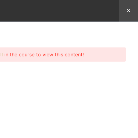
於Uncle Sean
學員登入
ll
in the course to view this content!