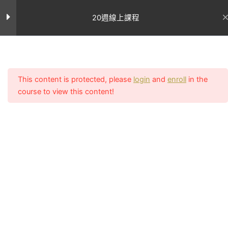
跳
至
20週線上課程
輔助課表
主
要
星期一
內
首页
All Courses
容
星期二
This content is protected, please
login
and
enroll
in the
course to view this content!
聯絡我
網站連結
星期三
們
關於Uncle
星期四(居家)
客服電話：
Sean
執教初期致
02-2756-
學員案
力顛覆亞洲
星期五
例
0011
對女性審美
所有課程
客服上班時間
休息日
的觀點，在
週一至週五
專業文
台灣還是翹
章
（11:00~14:0
臀沙漠的古
我的帳號
第九週課表
10
17:00~20:00
老時期就開
常見問題
LINE：課