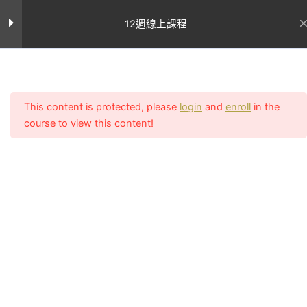
跳
至
第四週課表
12週線上課程
9
主
要
第四週課程表(紅字為本週新學習
內
動作)
首页
All Courses
容
This content is protected, please
login
and
enroll
in the
第四週飲食建議
course to view this content!
聯絡我
網站連結
們
輔助課表
關於Uncle
客服電話：
Sean
執教初期致
星期一
02-2756-
學員案
力顛覆亞洲
例
0011
星期二
對女性審美
所有課程
客服上班時間
的觀點，在
週一至週五
專業文
星期三
台灣還是翹
章
（11:00~14:0
臀沙漠的古
我的帳號
17:00~20:00
星期四
老時期就開
常見問題
LINE：課