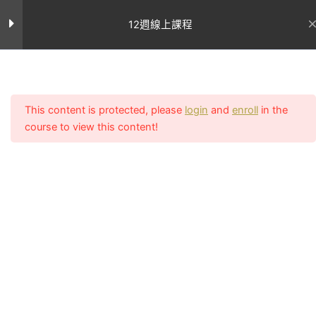
跳
至
12週線上課程
主
第六週課表
9
要
內
首页
All Courses
第六週課程表(紅字為本週新學習
容
動作)
This content is protected, please
login
and
enroll
in the
course to view this content!
聯絡我
網站連結
第六週飲食建議
們
關於Uncle
客服電話：
輔助課表
Sean
執教初期致
02-2756-
學員案
力顛覆亞洲
例
0011
星期一
對女性審美
所有課程
客服上班時間
的觀點，在
星期二
週一至週五
專業文
台灣還是翹
章
（11:00~14:0
星期三
臀沙漠的古
我的帳號
17:00~20:00
老時期就開
常見問題
LINE：課