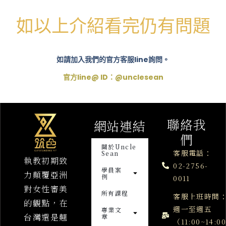
如以上介紹看完仍有問題
如
請加入我們的官方客服line詢問。
官方line@ ID：@unclesean
聯絡我
網站連結
們
關於Uncle
客服電話：
Sean
執教初期致
02-2756-
學員案
力顛覆亞洲
例
0011
對女性審美
所有課程
客服上班時間
的觀點，在
週一至週五
專業文
台灣還是翹
章
（11:00~14:0