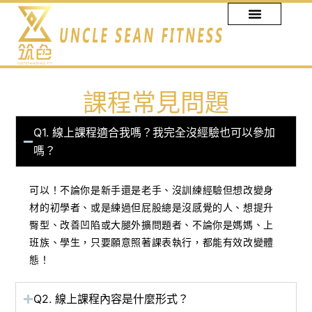
跳
至
主
要
內
容
課程常見問題
Q1. 線上課程適合我嗎？我完全沒經驗也可以參加
嗎？
可以！不論你是新手還是老手、沒訓練經驗但想改變身
材的初學者、或是練過但屁股總是沒感覺的人、想提升
臀型、改善凹陷或大腿外擴問題者、不論你是媽媽、上
班族、學生，只要願意照著課表執行，都能有效改變體
態！
Q2. 線上課程內容是什麼形式？