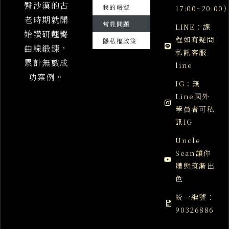
臀沙漠的古
我的帳號
17:00~20:00
老時期就開
常見問題
LINE：課
始鑽研翹臀
程如有疑問
隱私權政策
曲線鍛鍊，
私訊客服
累計無數成
line
功案例。
IG：無
Line國外
學員者可私
訊IG
Uncle
Sean讓你
體態筑漸出
色
統一編號：
90326886