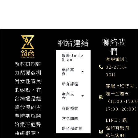
聯絡我
網站連結
們
關於Uncle
客服電話：
Sean
執教初期致
02-2756-
學員案
力顛覆亞洲
例
0011
對女性審美
所有課程
客服上班時間
的觀點，在
週一至週五
專業文
台灣還是翹
章
（11:00~14:0
臀沙漠的古
我的帳號
17:00~20:00
老時期就開
常見問題
LINE：課
始鑽研翹臀
程如有疑問
隱私權政策
曲線鍛鍊，
私訊客服