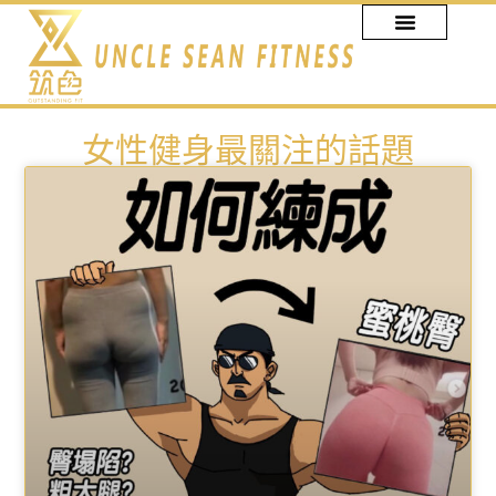
跳
至
主
要
內
女性健身最關注的話題
容